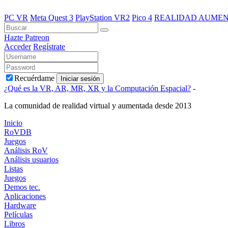
PC VR
Meta Quest 3
PlayStation VR2
Pico 4
REALIDAD AUME
Hazte Patreon
Acceder
Regístrate
Recuérdame
Iniciar sesión
¿Qué es la VR, AR, MR, XR y la Computación Espacial?
-
La comunidad de realidad virtual y aumentada desde 2013
Inicio
RoVDB
Juegos
Análisis RoV
Análisis usuarios
Listas
Juegos
Demos tec.
Aplicaciones
Hardware
Películas
Libros